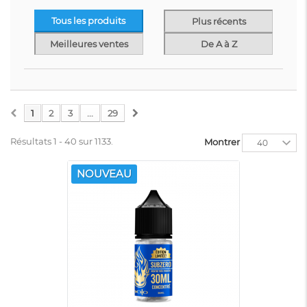
CONCENTRÉ
LONGFILL
ITALIA
Tous les produits
Plus récents
Meilleures ventes
De A à Z
Nous mettons à votre disposition tous les composants dont
vous avez besoin pour effectuer un e-liquide personnalisé.
Plus de 690 arômes, 33 additifs, 45 bases, 20 pack diy et 22
récipients disponibles sur notre site.
1
2
3
...
29
Résultats 1 - 40 sur 1133.
Montrer
40
NOUVEAU