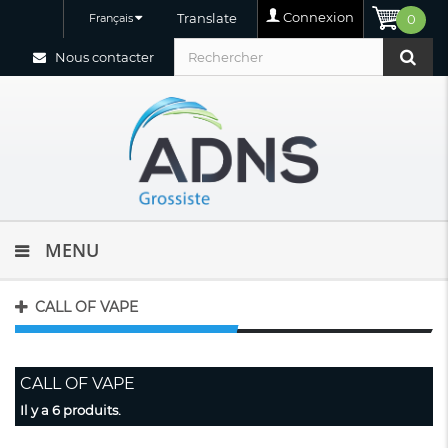
Connexion
Translate
Français
0
Nous contacter
MENU
CALL OF VAPE
CALL OF VAPE
Il y a 6 produits.