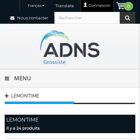
Connexion
Translate
Français
0
Nous contacter
MENU
LEMON'TIME
LEMON'TIME
Il y a 24 produits.