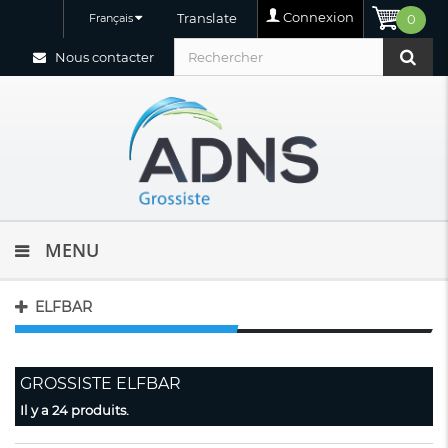
Connexion
Translate
Français
0
Nous contacter
MENU
ELFBAR
GROSSISTE ELFBAR
Il y a 24 produits.