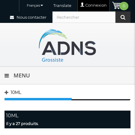
Connexion
Translate
Français
0
Nous contacter
MENU
10ML
10ML
Il y a 27 produits.