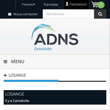
Connexion
Translate
Français
0
Nous contacter
MENU
LOSANGE
LOSANGE
Il y a 2 produits.