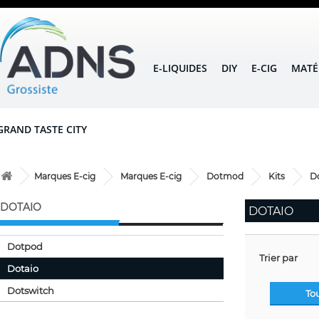
E-LIQUIDES
DIY
E-CIG
MATÉ
GRAND TASTE CITY
Marques E-cig
Marques E-cig
Dotmod
Kits
D
DOTAIO
DOTAIO
Dotpod
Trier par
Dotaio
Dotswitch
To