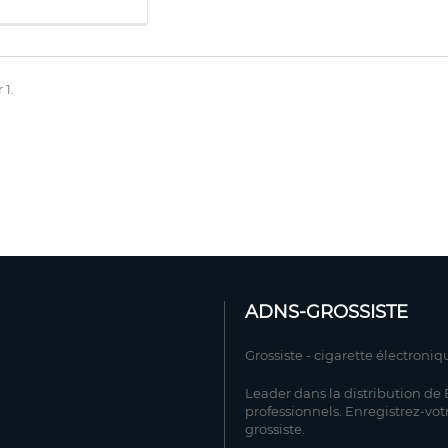
 1.
ADNS-GROSSISTE
Grossiste - cigarette électroniq
Leader dans la distribution de E
professionnels. Enregistrez-vot
grossiste.