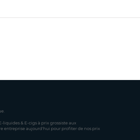
ue.
-liquides & E-cigs à prix grossiste aux
re entreprise aujourd'hui pour profiter de nos prix