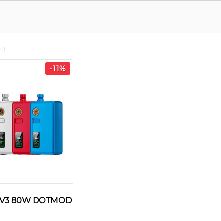
 1.
-11%
O V3 80W DOTMOD