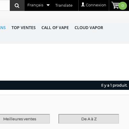
Français
Connexion
Translate
0
ANS
TOP VENTES
CALL OF VAPE
CLOUD VAPOR
Il y a 1 produit.
Meilleures ventes
De A à Z