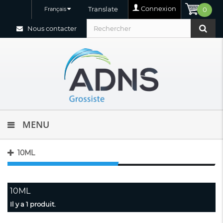
Connexion
Translate
Français
0
Nous contacter
MENU
10ML
10ML
Il y a 1 produit.