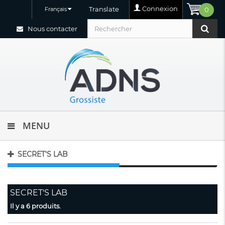
Connexion
Translate
Français
0
Nous contacter
MENU
SECRET'S LAB
SECRET'S LAB
Il y a 6 produits.