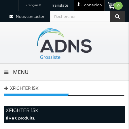
Connexion
Translate
Français
0
Nous contacter
MENU
XFIGHTER 15K
XFIGHTER 15K
Il y a 6 produits.