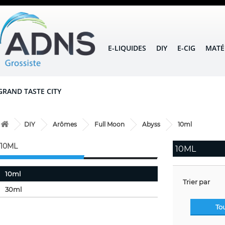
E-LIQUIDES
DIY
E-CIG
MATÉ
GRAND TASTE CITY
DIY
Arômes
Full Moon
Abyss
10ml
10ML
10ML
10ml
Trier par
30ml
To