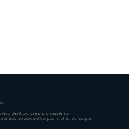
ue.
-liquides & E-cigs à prix grossiste aux
re entreprise aujourd'hui pour profiter de nos prix