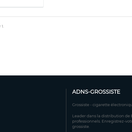
 1.
ADNS-GROSSISTE
Grossiste - cigarette électroniq
Leader dans la distribution de E
professionnels. Enregistrez-vot
grossiste.