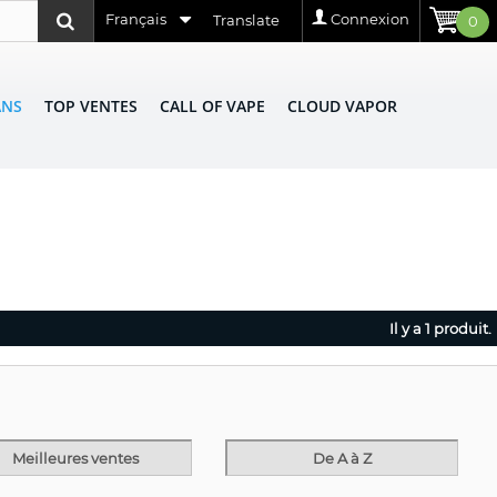
Français
Connexion
Translate
0
ANS
TOP VENTES
CALL OF VAPE
CLOUD VAPOR
Il y a 1 produit.
Meilleures ventes
De A à Z