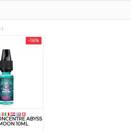
 1.
-16%
ONCENTRE ABYSS
MOON 10ML