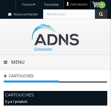
Connexion
Translate
Français
0
Nous contacter
MENU
CARTOUCHES
CARTOUCHES
Il y a 1 produit.