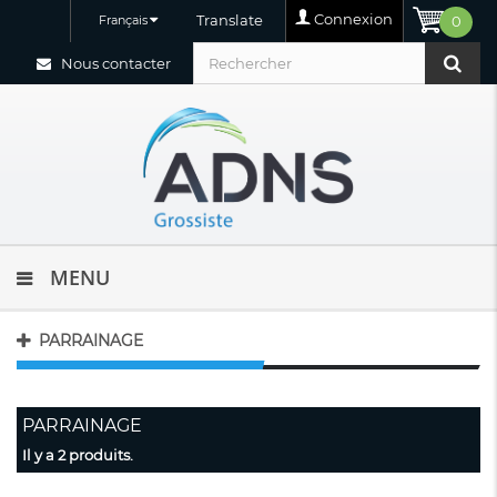
Connexion
Translate
Français
0
Nous contacter
MENU
PARRAINAGE
PARRAINAGE
Il y a 2 produits.