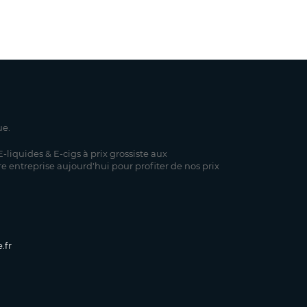
ue.
-liquides & E-cigs à prix grossiste aux
re entreprise aujourd'hui pour profiter de nos prix
.fr