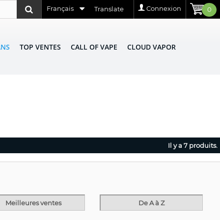
Français
Connexion
Translate
0
ANS
TOP VENTES
CALL OF VAPE
CLOUD VAPOR
Il y a 7 produits.
Meilleures ventes
De A à Z