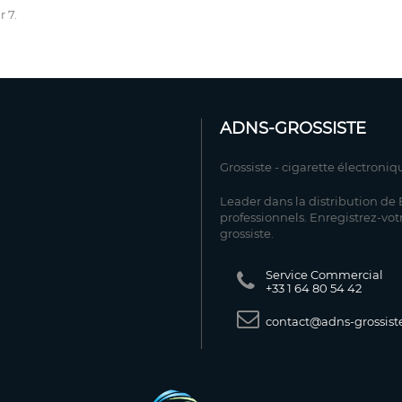
r 7.
ADNS-GROSSISTE
Grossiste - cigarette électroniq
Leader dans la distribution de E
professionnels. Enregistrez-vot
grossiste.
Service Commercial
+33 1 64 80 54 42
contact@adns-grossiste