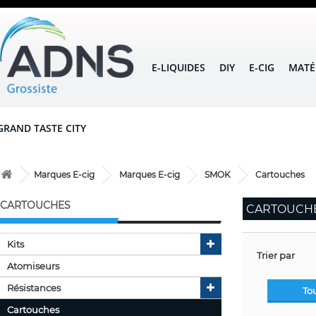
E-LIQUIDES
DIY
E-CIG
MATÉ
GRAND TASTE CITY
Marques E-cig
Marques E-cig
SMOK
Cartouches
CARTOUCHES
CARTOUCH
Kits
Trier par
Atomiseurs
Résistances
To
Cartouches