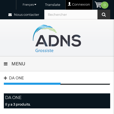
Connexion
Translate
Français
0
Nous contacter
MENU
DA ONE
DA ONE
Il y a 3 produits.