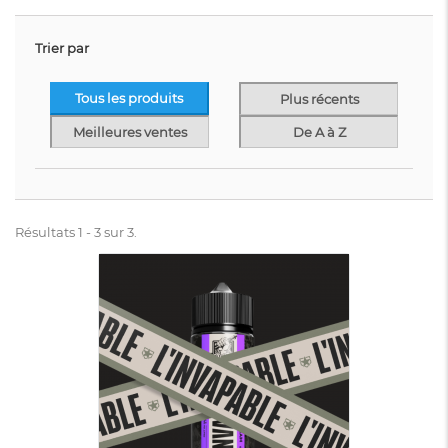
Trier par
Tous les produits
Plus récents
Meilleures ventes
De A à Z
Résultats 1 - 3 sur 3.