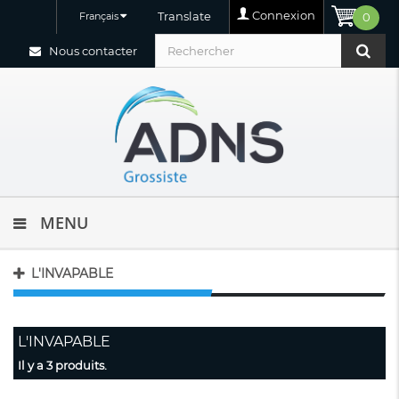
Connexion
Translate
Français
0
Nous contacter
MENU
L'INVAPABLE
L'INVAPABLE
Il y a 3 produits.