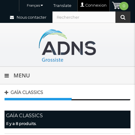
Connexion
Translate
Français
0
Nous contacter
MENU
GAÏA CLASSICS
GAÏA CLASSICS
Il y a 8 produits.