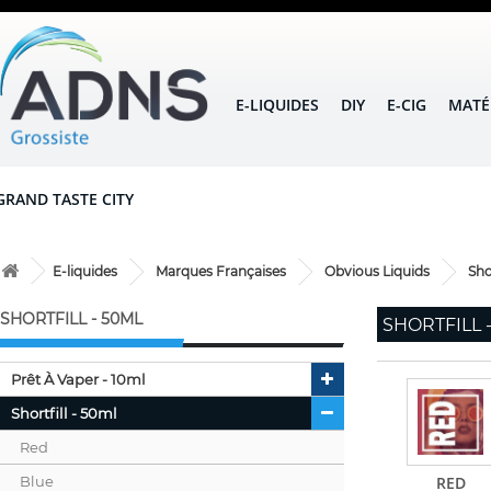
E-LIQUIDES
DIY
E-CIG
MATÉ
GRAND TASTE CITY
E-liquides
Marques Françaises
Obvious Liquids
Sho
SHORTFILL - 50ML
SHORTFILL 
Prêt À Vaper - 10ml
Shortfill - 50ml
Red
Blue
RED