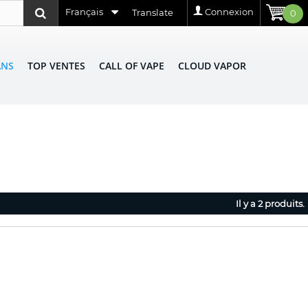
Français
Connexion
Translate
0
ANS
TOP VENTES
CALL OF VAPE
CLOUD VAPOR
Il y a 2 produits.