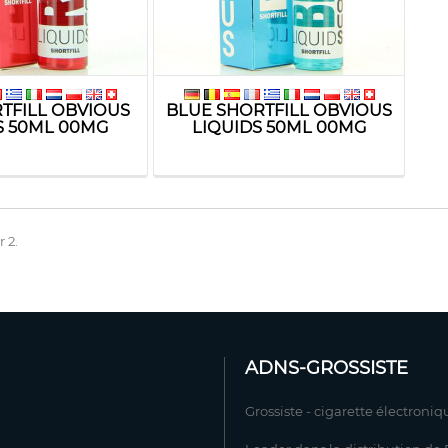
TFILL OBVIOUS
BLUE SHORTFILL OBVIOUS
S 50ML 00MG
LIQUIDS 50ML 00MG
r 2.
ADNS-GROSSISTE
Grossiste - cigarette électroniq