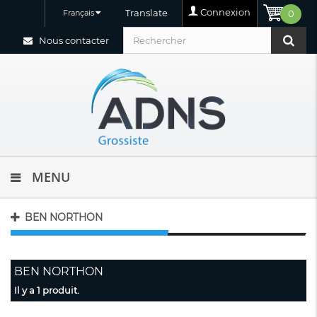
Connexion
Translate
Français
0
Nous contacter
MENU
BEN NORTHON
BEN NORTHON
Il y a 1 produit.