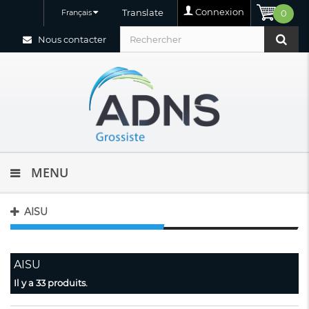
Connexion
Translate
Français
0
Nous contacter
MENU
AISU
AISU
Il y a 33 produits.