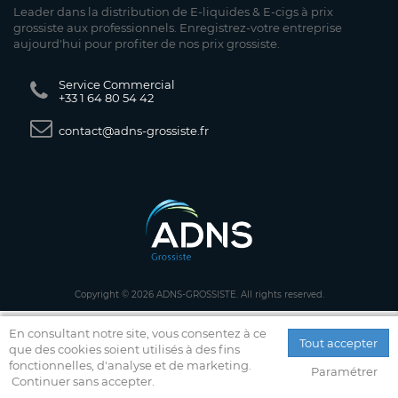
Leader dans la distribution de E-liquides & E-cigs à prix
grossiste aux professionnels. Enregistrez-votre entreprise
aujourd'hui pour profiter de nos prix grossiste.
Service Commercial
+33 1 64 80 54 42
contact@adns-grossiste.fr
Copyright © 2026 ADNS-GROSSISTE. All rights reserved.
En consultant notre site, vous consentez à ce
Tout accepter
que des cookies soient utilisés à des fins
fonctionnelles, d'analyse et de marketing.
Paramétrer
Continuer sans accepter.