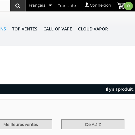
Français
Connexion
Translate
0
ANS
TOP VENTES
CALL OF VAPE
CLOUD VAPOR
Il y a 1 produit.
Meilleures ventes
De A à Z