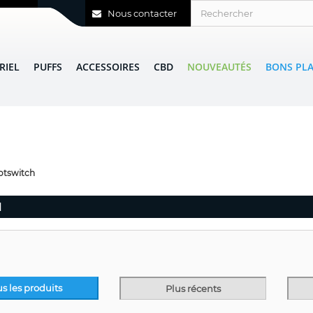
Nous contacter
RIEL
PUFFS
ACCESSOIRES
CBD
NOUVEAUTÉS
BONS PL
otswitch
H
us les produits
Plus récents