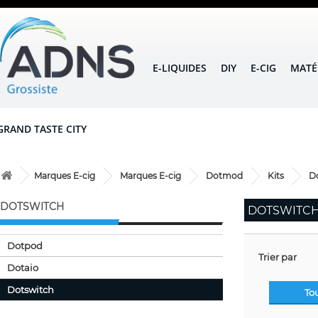
E-LIQUIDES
DIY
E-CIG
MATÉ
GRAND TASTE CITY
Marques E-cig
Marques E-cig
Dotmod
Kits
D
DOTSWITCH
DOTSWITC
Dotpod
Trier par
Dotaio
Dotswitch
To