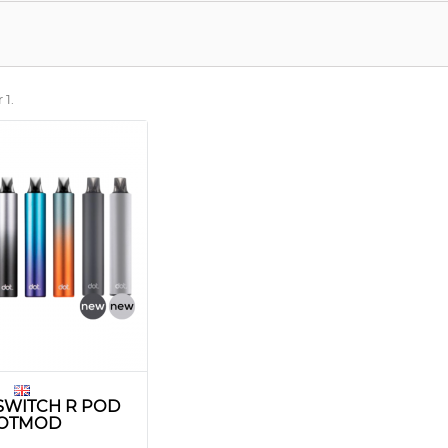
 1.
 SWITCH R POD
OTMOD