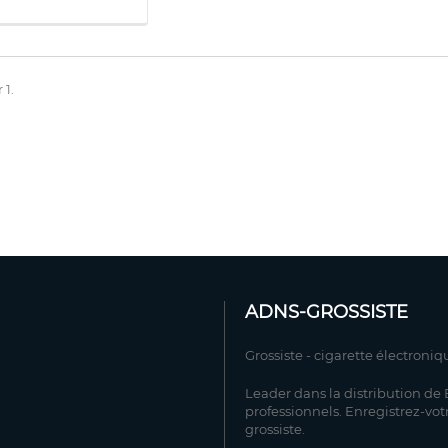
 1.
ADNS-GROSSISTE
Grossiste - cigarette électroniq
Leader dans la distribution de E
professionnels. Enregistrez-vot
grossiste.