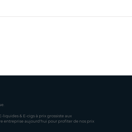
ue.
-liquides & E-cigs à prix grossiste aux
re entreprise aujourd'hui pour profiter de nos prix