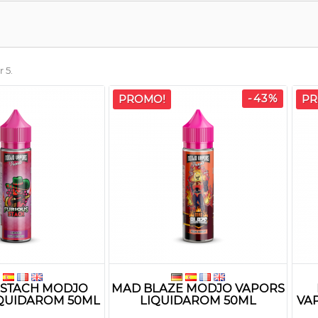
r 5.
-43%
PROMO!
PR
 STACH MODJO
MAD BLAZE MODJO VAPORS
QUIDAROM 50ML
LIQUIDAROM 50ML
VA