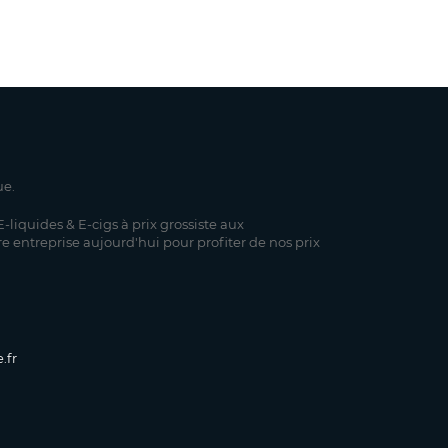
ue.
-liquides & E-cigs à prix grossiste aux
re entreprise aujourd'hui pour profiter de nos prix
.fr