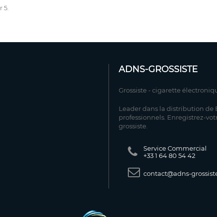
r 5.
ADNS-GROSSISTE
Grossiste - cigarette électroniq
Leader dans la distribution de E
professionnels. Enregistrez-vot
grossiste.
Service Commercial
+33 1 64 80 54 42
contact@adns-grossiste