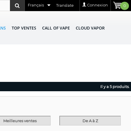
Français
Connexion
Translate
0
ANS
TOP VENTES
CALL OF VAPE
CLOUD VAPOR
Il y a 5 produits.
Meilleures ventes
De A à Z