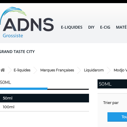
E-LIQUIDES
DIY
E-CIG
MATÉ
GRAND TASTE CITY
E-liquides
Marques Françaises
Liquidarom
Modjo 
50ML
50ML
50ml
Trier par
100ml
To