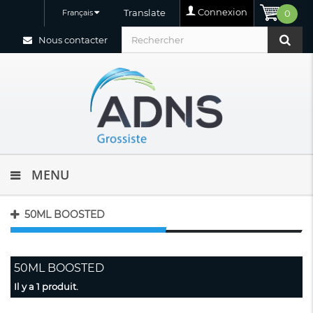
Connexion
Translate
Français
0
Nous contacter
MENU
50ML BOOSTED
50ML BOOSTED
Il y a 1 produit.