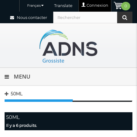
Connexion
Translate
Français
0
Nous contacter
MENU
50ML
50ML
Il y a 6 produits.