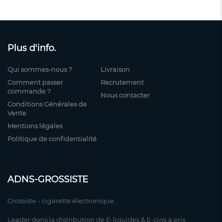
Plus d'info.
Qui sommes-nous ?
Livraison
Comment passer
Recrutement
commande ?
Nous contacter
Conditions Générales de
Vente
Mentions légales
Politique de confidentialité
ADNS-GROSSISTE
Grossiste - cigarette électronique.
Leader dans la distribution de E-liquides & E-cigs à prix