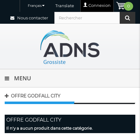
Connexion
Translate
Français
0
Nous contacter
MENU
OFFRE GODFALL CITY
OFFRE GODFALL CITY
Il n'y a aucun produit dans cette catégorie.