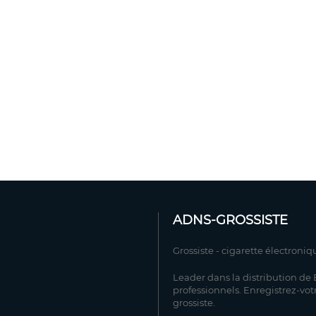
ADNS-GROSSISTE
Grossiste - cigarette électroniq
Leader dans la distribution de E
professionnels. Enregistrez-vot
grossiste.