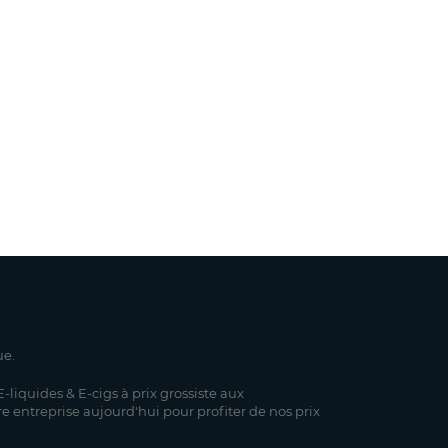
ue.
-liquides & E-cigs à prix grossiste aux
re entreprise aujourd'hui pour profiter de nos prix