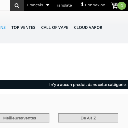
Français
Connexion
Translate
0
ANS
TOP VENTES
CALL OF VAPE
CLOUD VAPOR
Il n'y a aucun produit dans cette catégorie.
Meilleures ventes
De A à Z