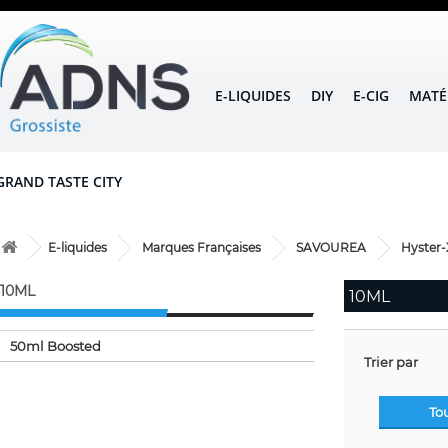
E-LIQUIDES
DIY
E-CIG
MATÉ
GRAND TASTE CITY
E-liquides
Marques Françaises
SAVOUREA
Hyster-
10ML
10ML
50ml Boosted
Trier par
To