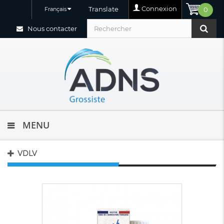
Connexion
Translate
Français
0
Nous contacter
MENU
VDLV