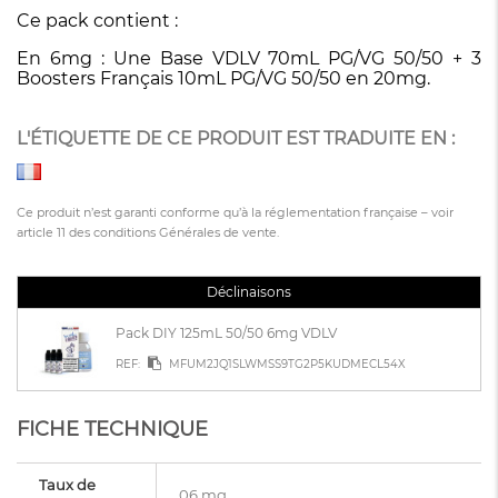
Ce pack contient :
En 6mg : Une Base VDLV 70mL PG/VG 50/50 + 3
Boosters Français 10mL PG/VG 50/50 en 20mg.
L'ÉTIQUETTE DE CE PRODUIT EST TRADUITE EN :
Ce produit n’est garanti conforme qu’à la réglementation française – voir
article 11 des conditions Générales de vente.
Déclinaisons
Pack DIY 125mL 50/50 6mg VDLV
REF:
MFUM2JQ1SLWMSS9TG2P5KUDMECL54X
FICHE TECHNIQUE
Taux de
06 mg