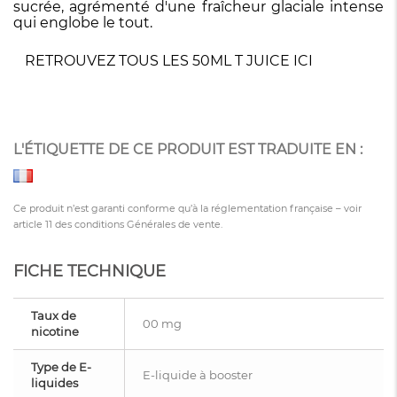
sucrée, agrémenté d'une fraîcheur glaciale intense
qui englobe le tout.
RETROUVEZ TOUS LES 50ML T JUICE ICI
L'ÉTIQUETTE DE CE PRODUIT EST TRADUITE EN :
Ce produit n’est garanti conforme qu’à la réglementation française – voir
article 11 des conditions Générales de vente.
FICHE TECHNIQUE
Taux de
00 mg
nicotine
Type de E-
E-liquide à booster
liquides