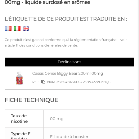
00mg - liquide surdosé en arômes
L'ÉTIQUETTE DE CE PRODUIT EST TRADUITE EN :
Ce produit n’est garanti conforme qu’à la réglementation française – voir
article 11 des conditions Générales de vente.
Déclinaisons
Cassis Cerise Biggy Bear 200ml 00mg
REF:
8IXRCM76S4B43XDC7P5BV322VD3HQC
FICHE TECHNIQUE
Taux de
00 mg
nicotine
Type de E-
E-liquide à booster