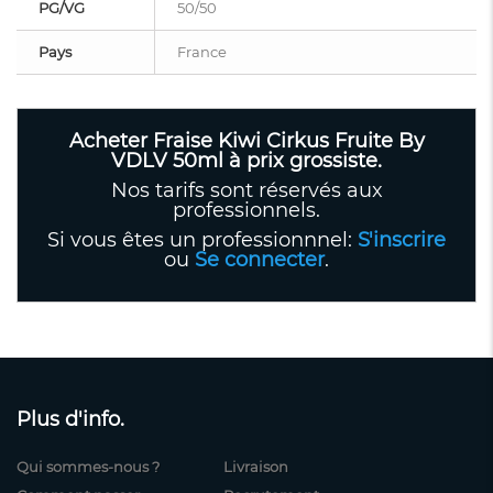
PG/VG
50/50
Pays
France
Acheter Fraise Kiwi Cirkus Fruite By
VDLV 50ml à prix grossiste.
Nos tarifs sont réservés aux
professionnels.
Si vous êtes un professionnnel:
S'inscrire
ou
Se connecter
.
Plus d'info.
Qui sommes-nous ?
Livraison