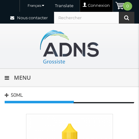
Connexion
Translate
Français
0
Nous contacter
MENU
50ML