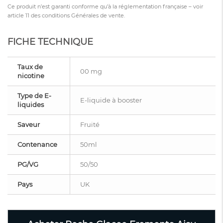
Ce produit n’est garanti conforme qu’à la réglementation française – voir
article 11 des conditions Générales de vente.
FICHE TECHNIQUE
Taux de
00 mg
nicotine
Type de E-
E-liquide à booster
liquides
Saveur
Fruité
Contenance
50ml
PG/VG
50/50
Pays
UK