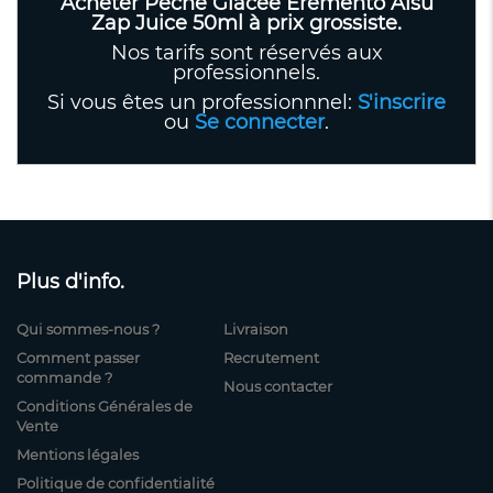
Acheter Peche Glacee Eremento Aisu
Zap Juice 50ml à prix grossiste.
Nos tarifs sont réservés aux
professionnels.
Si vous êtes un professionnnel:
S'inscrire
ou
Se connecter
.
Plus d'info.
Qui sommes-nous ?
Livraison
Comment passer
Recrutement
commande ?
Nous contacter
Conditions Générales de
Vente
Mentions légales
Politique de confidentialité