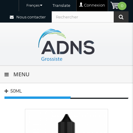
Connexion
Translate
Français
0
Nous contacter
MENU
50ML