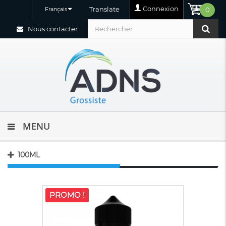
Connexion
Translate
Français
0
Nous contacter
MENU
100ML
PROMO !