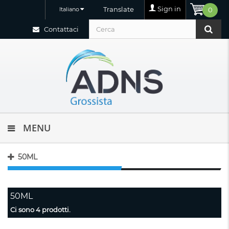
Sign in
Translate
Italiano
0
Contattaci
MENU
50ML
50ML
Ci sono 4 prodotti.