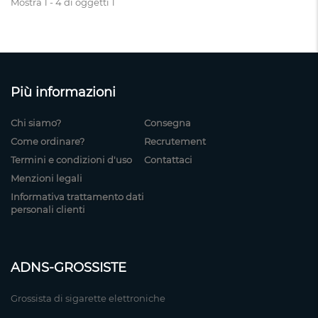
Mostra 1 - 4 di oggetti 1
Più informazioni
Chi siamo?
Consegna
Come ordinare?
Recrutement
Termini e condizioni d'uso
Contattaci
Menzioni legali
Informativa trattamento dati
personali clienti
ADNS-GROSSISTE
Grossista di sigarette elettroniche