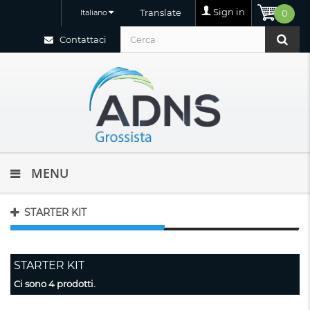
Sign in
Translate
Italiano
0
Contattaci
MENU
STARTER KIT
STARTER KIT
Ci sono 4 prodotti.