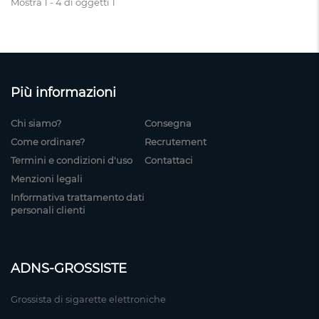
Mostra 1 - 4 di oggetti 1
Più informazioni
Chi siamo?
Consegna
Come ordinare?
Recrutement
Termini e condizioni d'uso
Contattaci
Menzioni legali
Informativa trattamento dati
personali clienti
ADNS-GROSSISTE
Grossista di sigarette elettroniche