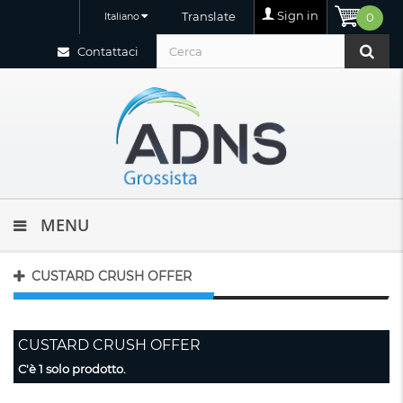
Sign in
Translate
Italiano
0
Contattaci
MENU
CUSTARD CRUSH OFFER
CUSTARD CRUSH OFFER
C'è 1 solo prodotto.