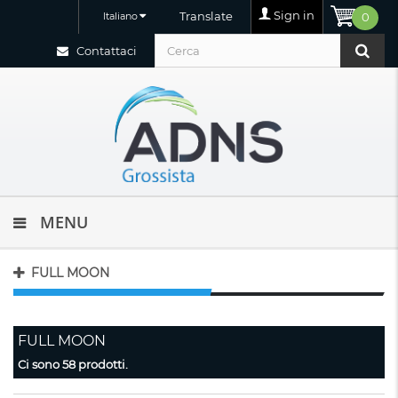
Sign in
Translate
Italiano
0
Contattaci
MENU
FULL MOON
FULL MOON
Ci sono 58 prodotti.