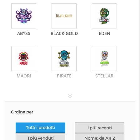
ABYSS
BLACK GOLD
EDEN
MAORI
PIRATE
STELLAR
Ordina per
SWEET
DREAM
Tutti i prodotti
I più recenti
I più venduti
Nome: da A a Z