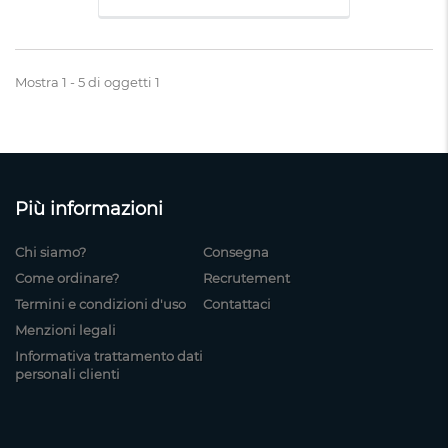
Mostra 1 - 5 di oggetti 1
Più informazioni
Chi siamo?
Consegna
Come ordinare?
Recrutement
Termini e condizioni d'uso
Contattaci
Menzioni legali
Informativa trattamento dati
personali clienti