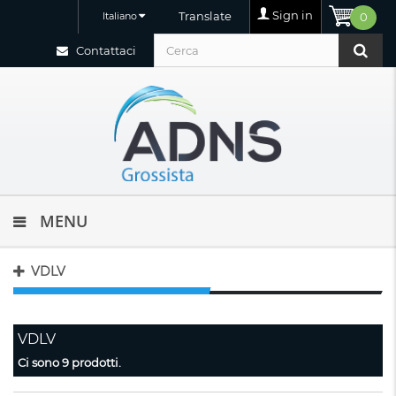
Sign in
Translate
Italiano
0
Contattaci
MENU
VDLV
VDLV
Ci sono 9 prodotti.