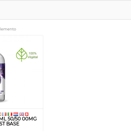
 elemento
ML 50/50 00MG
ST BASE