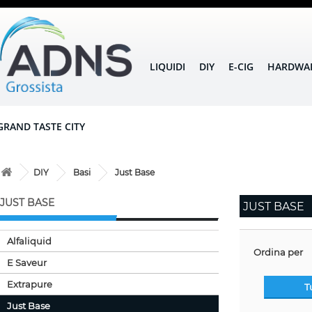
LIQUIDI
DIY
E-CIG
HARDWA
GRAND TASTE CITY
DIY
Basi
Just Base
JUST BASE
JUST BASE
Alfaliquid
Ordina per
E Saveur
Extrapure
T
Just Base