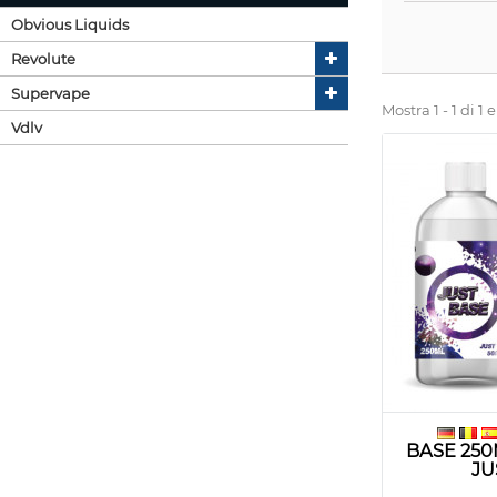
Obvious Liquids
Revolute
Supervape
Mostra 1 - 1 di 1
Vdlv
BASE 250
JU