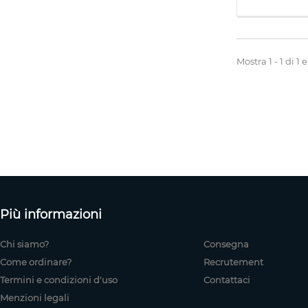
Mostra 1 - 1 di 1
Più informazioni
Chi siamo?
Consegna
Come ordinare?
Recrutement
Termini e condizioni d'uso
Contattaci
Menzioni legali