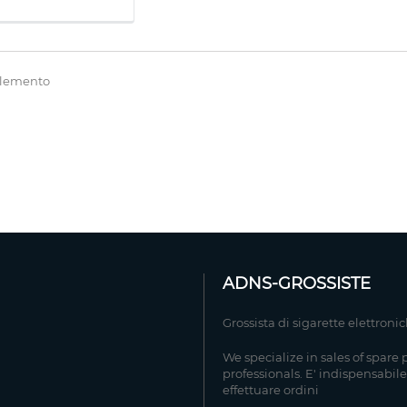
 elemento
ADNS-GROSSISTE
Grossista di sigarette elettroni
We specialize in sales of spare 
professionals. E' indispensabile
effettuare ordini