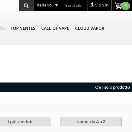
Italiano
Sign in
Translate
0
NI
TOP VENTES
CALL OF VAPE
CLOUD VAPOR
C'è 1 solo prodotto.
I più venduti
Nome: da A a Z