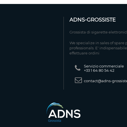
ADNS-GROSSISTE
Grossista di sigarette elettroni
We specialize in sales of spare 
professionals. E' indispensabile
effettuare ordini
Servizio commerciale
+33 1 64 80 54 42
contact@adns-grossiste