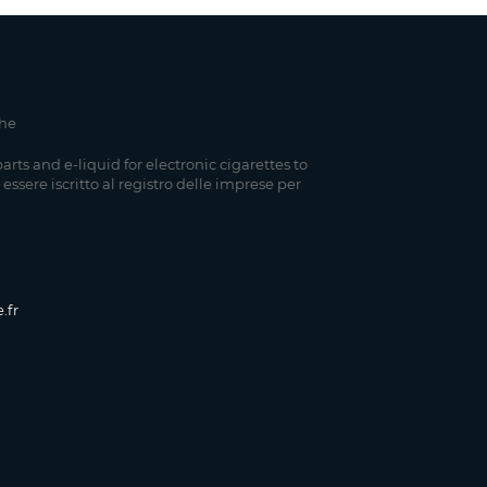
che
parts and e-liquid for electronic cigarettes to
 essere iscritto al registro delle imprese per
.fr