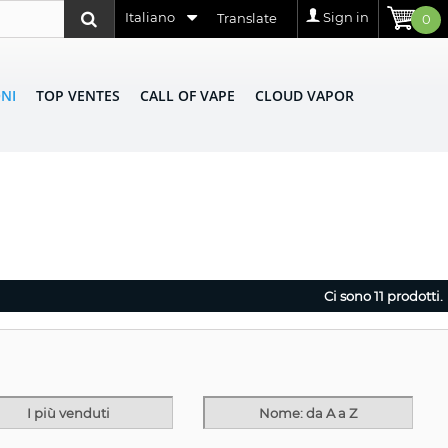
Italiano
Sign in
Translate
0
NI
TOP VENTES
CALL OF VAPE
CLOUD VAPOR
Ci sono 11 prodotti.
I più venduti
Nome: da A a Z