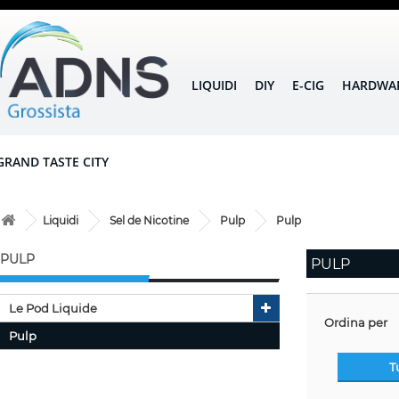
LIQUIDI
DIY
E-CIG
HARDWA
GRAND TASTE CITY
Liquidi
Sel de Nicotine
Pulp
Pulp
PULP
PULP
Le Pod Liquide
Ordina per
Pulp
T