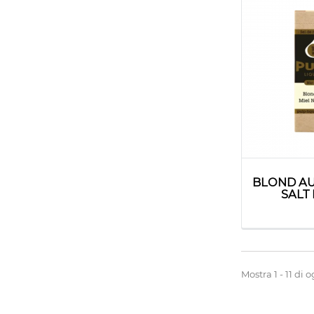
BLOND AU
SALT
Mostra 1 - 11 di o