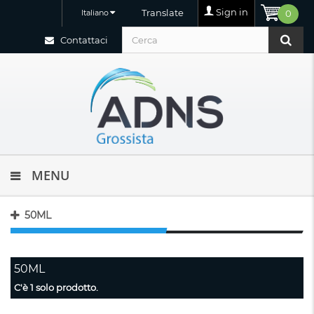
Sign in
Translate
Italiano
0
Contattaci
MENU
50ML
50ML
C'è 1 solo prodotto.