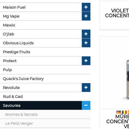
Maison Fuel
VIOLE
CONCENTRA
Mg Vape
Mawix
O'jlab
Obvious Liquids
Prestige Fruits
Protect
Pulp
Quack's Juice Factory
Revolute
Rud & Gad
Savourea
Aromes & Secrets
MÛRE
CONCENT
Le Petit Verger
VE