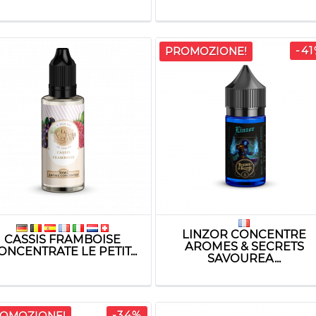
-4
PROMOZIONE!
LINZOR CONCENTRE
CASSIS FRAMBOISE
AROMES & SECRETS
ONCENTRATE LE PETIT...
SAVOUREA...
-34%
OMOZIONE!