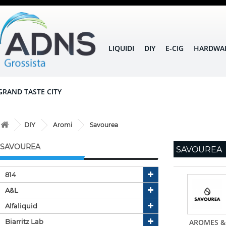
LIQUIDI
DIY
E-CIG
HARDWA
GRAND TASTE CITY
DIY
Aromi
Savourea
SAVOUREA
SAVOUREA
814
A&l
Alfaliquid
Biarritz Lab
AROMES &