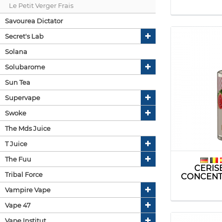
Le Petit Verger Frais
Savourea Dictator
Secret's Lab
Solana
Solubarome
Sun Tea
Supervape
Swoke
The Mds Juice
T Juice
The Fuu
CERIS
Tribal Force
CONCENTRA
Vampire Vape
Vape 47
Vape Institut