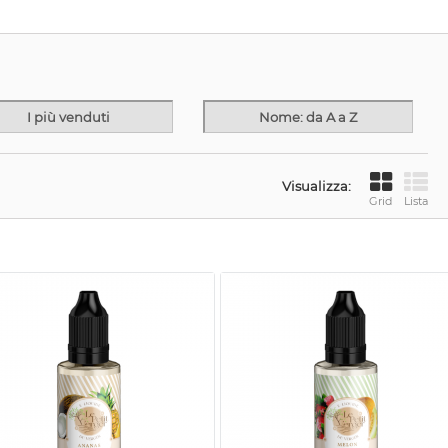
I più venduti
Nome: da A a Z
Visualizza:
Grid
Lista