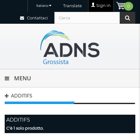
Sign in
Translate
Italiano
0
Contattaci
MENU
ADDITIFS
ADDITIFS
C'è 1 solo prodotto.