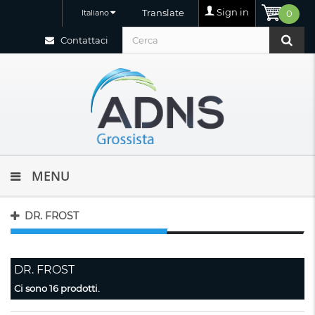
Sign in
Translate
Italiano
0
Contattaci
MENU
DR. FROST
DR. FROST
Ci sono 16 prodotti.