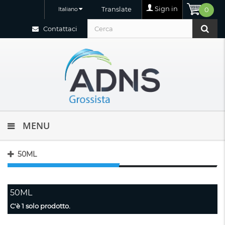
Sign in
Translate
Italiano
0
Contattaci
MENU
50ML
50ML
C'è 1 solo prodotto.