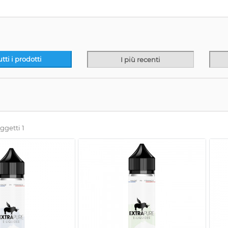
utti i prodotti
I più recenti
oggetti 1