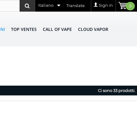
Italiano
Sign in
Translate
0
NI
TOP VENTES
CALL OF VAPE
CLOUD VAPOR
Ci sono 33 prodotti.