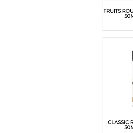
FRUITS RO
50
CLASSIC 
50