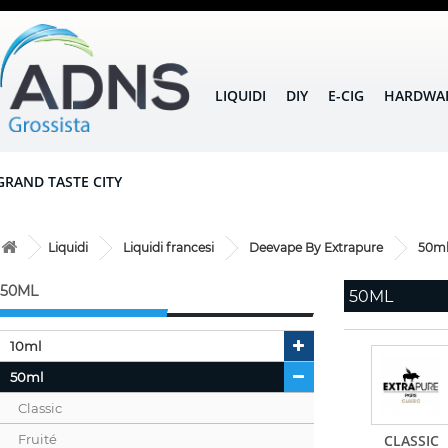
LIQUIDI
DIY
E-CIG
HARDWA
GRAND TASTE CITY
Liquidi
Liquidi francesi
Deevape By Extrapure
50m
50ML
50ML
10ml
50ml
Classic
Fruité
CLASSIC