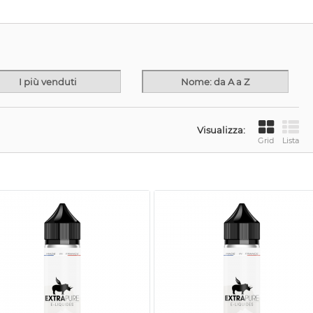
I più venduti
Nome: da A a Z
Visualizza:
Grid
Lista