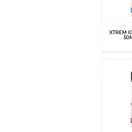
XTREM I
50