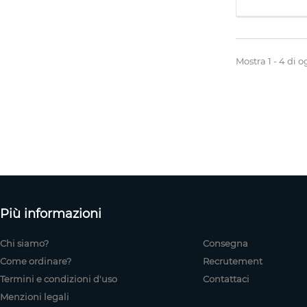
Mostra 1 - 4 di o
Più informazioni
Chi siamo?
Consegna
Come ordinare?
Recrutement
Termini e condizioni d'uso
Contattaci
Menzioni legali