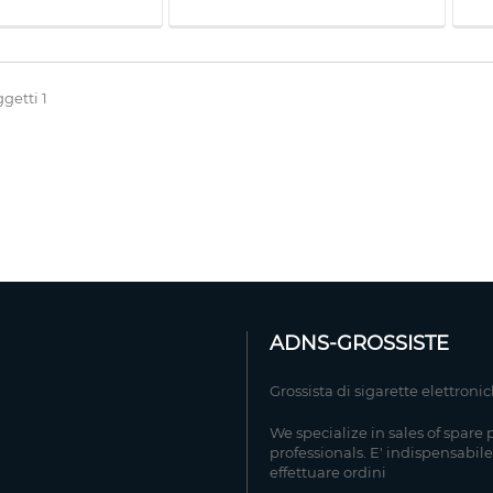
ggetti 1
ADNS-GROSSISTE
Grossista di sigarette elettroni
We specialize in sales of spare 
professionals. E' indispensabile
effettuare ordini