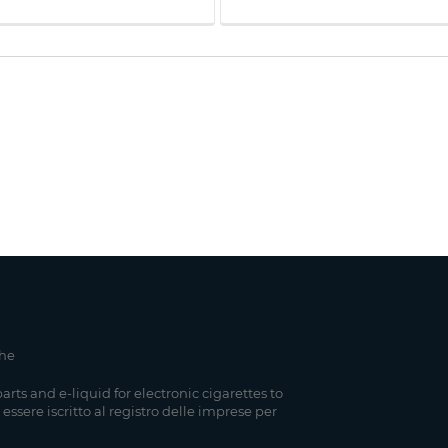
che
parts and e-liquid for electronic cigarettes to
 essere iscritto al registro delle imprese per