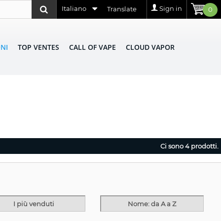
Italiano
Sign in
Translate
0
NI
TOP VENTES
CALL OF VAPE
CLOUD VAPOR
Ci sono 4 prodotti.
I più venduti
Nome: da A a Z