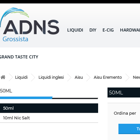
LIQUIDI
DIY
E-CIG
HARDWA
GRAND TASTE CITY
Liquidi
Liquidi inglesi
Aisu
Aisu Eremento
Ne
50ML
50ML
50ml
Ordina per
10ml Nic Salt
T