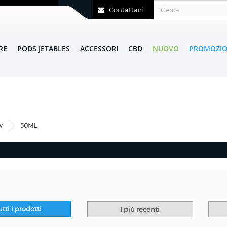
Contattaci
RE
PODS JETABLES
ACCESSORI
CBD
NUOVO
PROMOZIO
w
50ML
utti i prodotti
I più recenti