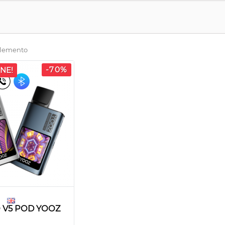
 elemento
-70%
NE!
O V5 POD YOOZ