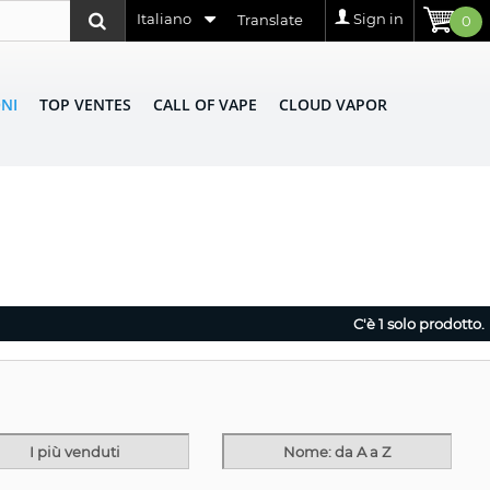
Italiano
Sign in
Translate
0
NI
TOP VENTES
CALL OF VAPE
CLOUD VAPOR
C'è 1 solo prodotto.
I più venduti
Nome: da A a Z