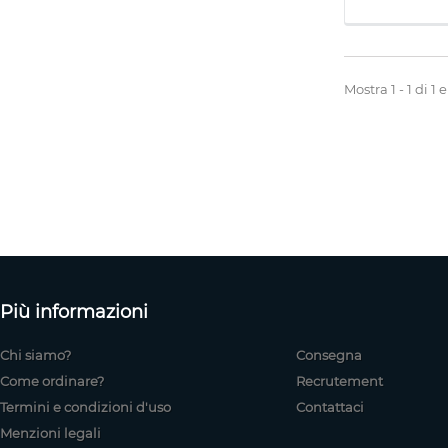
Mostra 1 - 1 di 1
Più informazioni
Chi siamo?
Consegna
Come ordinare?
Recrutement
Termini e condizioni d'uso
Contattaci
Menzioni legali