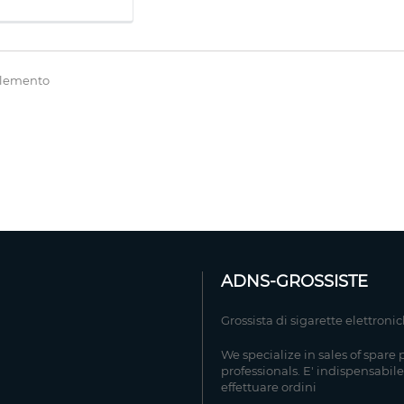
 elemento
ADNS-GROSSISTE
Grossista di sigarette elettroni
We specialize in sales of spare 
professionals. E' indispensabile
effettuare ordini