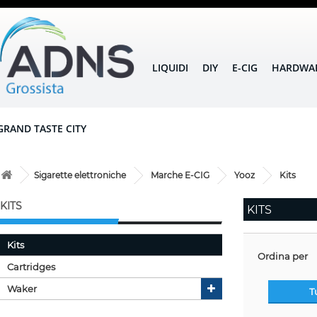
LIQUIDI
DIY
E-CIG
HARDWA
GRAND TASTE CITY
Sigarette elettroniche
Marche E-CIG
Yooz
Kits
KITS
KITS
Kits
Ordina per
Cartridges
Waker
T