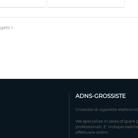
getti 1
ADNS-GROSSISTE
Grossista di sigarette elettroni
We specialize in sales of spare 
professionals. E' indispensabile
effettuare ordini