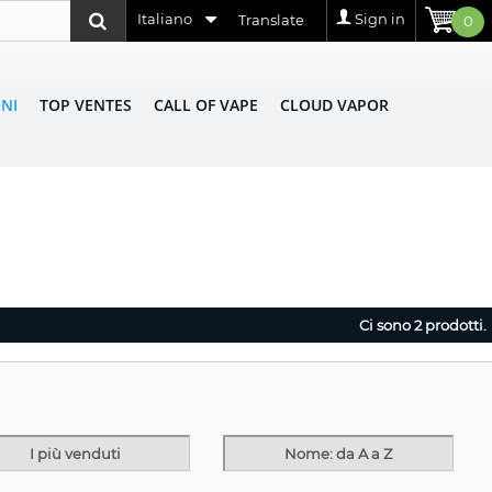
Italiano
Sign in
Translate
0
NI
TOP VENTES
CALL OF VAPE
CLOUD VAPOR
Ci sono 2 prodotti.
I più venduti
Nome: da A a Z