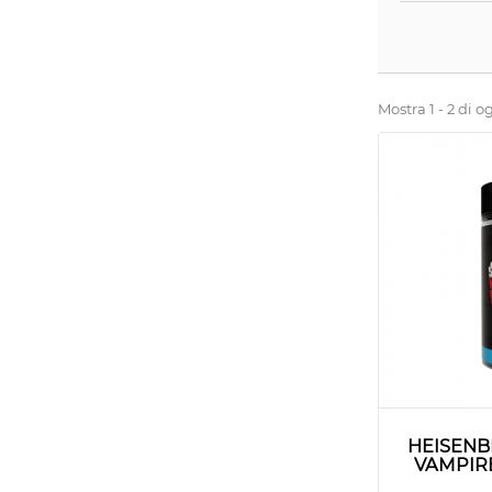
Mostra 1 - 2 di og
HEISENB
VAMPIR