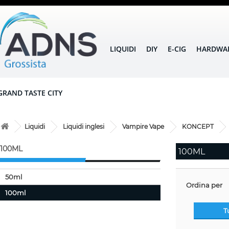
LIQUIDI
DIY
E-CIG
HARDWA
GRAND TASTE CITY
Liquidi
Liquidi inglesi
Vampire Vape
KONCEPT
100ML
100ML
50ml
Ordina per
100ml
T