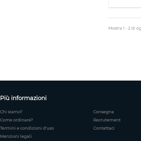
Mostra 1 - 2 di og
Più informazioni
Chi siamo?
Consegna
Come ordinare?
Recrutement
Termini e condizioni d'uso
Contattaci
Menzioni legali