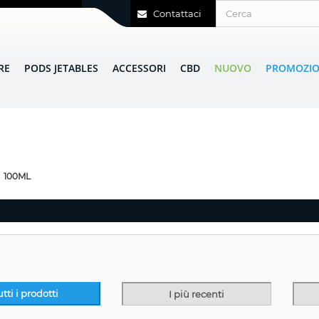
Contattaci
RE
PODS JETABLES
ACCESSORI
CBD
NUOVO
PROMOZIO
100ML
utti i prodotti
I più recenti